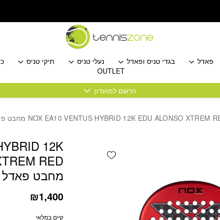
כמות NOX EA10 VENTUS HYBRID 12K EDU ALONSO XTREM RED מחבט פאדל נוקס
פאדל
בגדי טניס ופאדל
נעלי טניס
תיקי טניס
כד
OUTLET
הרשם למועדון
HYBRID 12K
Add wishlist
XTREM RED
מחבט פאדל נ
₪
1,400
קיים במלאי