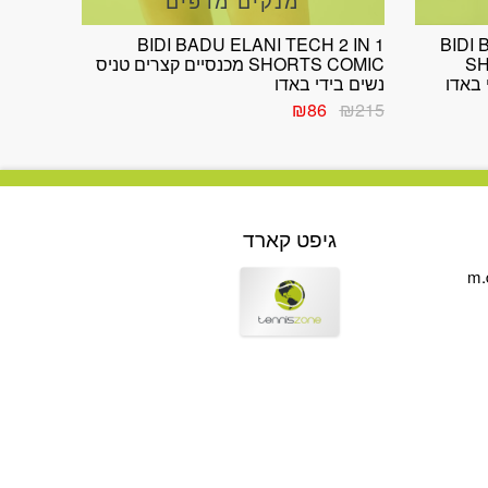
BIDI BADU ELANI TECH 2 IN 1
BIDI 
SH
SHORTS COMIC מכנסיים קצרים טניס
 באדו
נשים בידי באדו
המחיר
המחיר
₪
86
₪
215
המקורי
הנוכחי
היה:
הוא:
₪86.
₪215.
גיפט קארד
m.