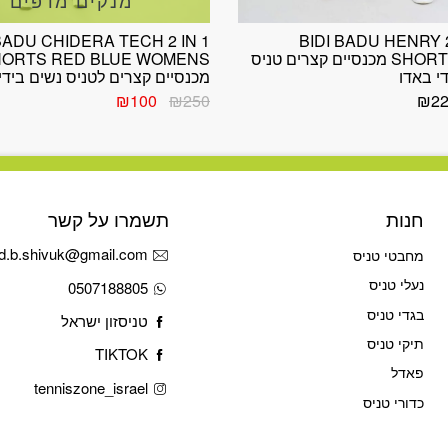
BADU CHIDERA TECH 2 IN 1
BIDI BADU HENRY 
SHORTS BLACK מכנסיים קצרים טניס
ORTS RED BLUE WOMENS
י באדו
מכנסיים קצרים לטניס נשים בידי
המחיר
המחיר
₪
100
₪
250
₪
2
המקורי
הנוכחי
היה:
הוא:
₪100.
₪250.
חנות
תשמרו על קשר
d.b.shivuk@gmail.com
מחבטי טניס
נעלי טניס
0507188805
בגדי טניס
טניסזון ישראל
תיקי טניס
TIKTOK
פאדל
tenniszone_israel
כדורי טניס