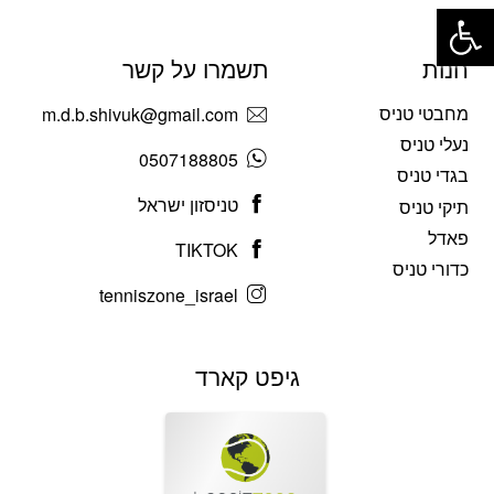
פתח סרגל נגישות
חנות
תשמרו על קשר
מחבטי טניס
m.d.b.shivuk@gmail.com
נעלי טניס
0507188805
בגדי טניס
טניסזון ישראל
תיקי טניס
פאדל
TIKTOK
כדורי טניס
tenniszone_israel
גיפט קארד