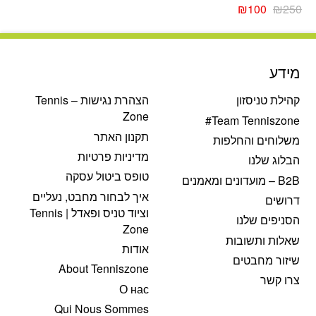
המחיר
המחיר
₪
100
₪
250
המקורי
הנוכחי
היה:
הוא:
₪100.
₪250.
מידע
קהילת טניסזון
הצהרת נגישות – Tennis
Zone
Team Tenniszone#
תקנון האתר
משלוחים והחלפות
מדיניות פרטיות
הבלוג שלנו
טופס ביטול עסקה
B2B – מועדונים ומאמנים
איך לבחור מחבט, נעליים
דרושים
וציוד טניס ופאדל | Tennis
הסניפים שלנו
Zone
שאלות ותשובות
אודות
שיזור מחבטים
About Tenniszone
צרו קשר
О нас
Qui Nous Sommes