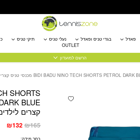
כמות BIDI BADU NINO TECH SHORTS PETROL DARK BLUE מכנסי טניס קצרים לילדים בידי באדו
פאדל
בגדי טניס ופאדל
נעלי טניס
תיקי טניס
כד
OUTLET
הרשם למועדון
ECH SHORTS
Add wishlist
קצרים לילדים 
המחיר
המ
₪
132
₪
165
המקורי
הנו
בחר מידה