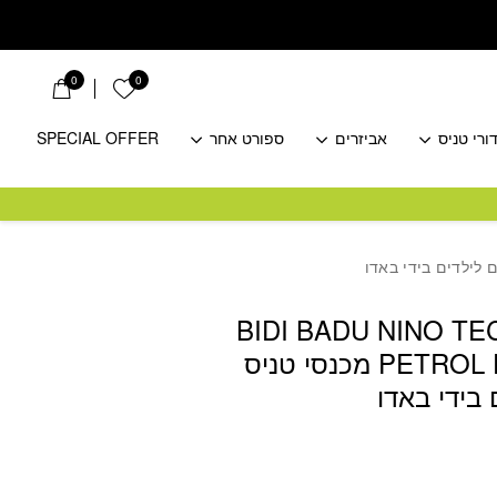
0
0
הרשימה שלי
ורי טניס
אביזרים
ספורט אחר
SPECIAL OFFER
BIDI BADU NINO T
PETROL DARK BLUE מכנסי טניס
בידי באדו
חיר
כחי