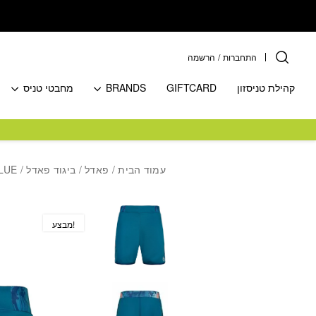
בחזרה למעלה
Skip to Content
התחברות
/
הרשמה
קהילת טניסזון
GIFTCARD
BRANDS
מחבטי טניס
עמוד הבית
/
פאדל
/
ביגוד פאדל
/ BIDI BADU NINO TECH SHORTS PETROL DARK BLUE מכנסי טניס קצרים לילדים בידי באדו
מבצע!