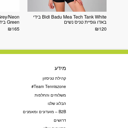
Bidi Badu Mea Tech Tank White בידי
Grey/Neon
באדו גופיית טניס נשים
Green בידי בדו טופ טניס גברים
₪
165
₪
120
מידע
קהילת טניסזון
Team Tenniszone#
משלוחים והחלפות
הבלוג שלנו
B2B – מועדונים ומאמנים
דרושים