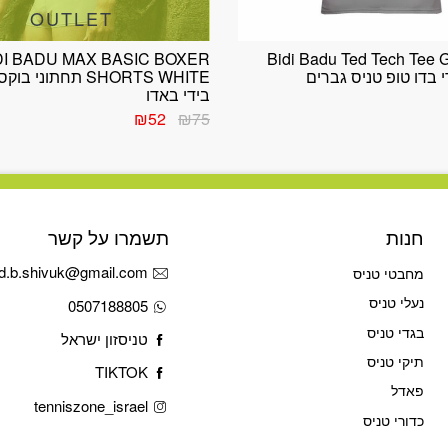
OUTLET
DI BADU MAX BASIC BOXER
Bidi Badu Ted Tech Tee 
SHORTS WHITE תחתוני
בידי באדו
המחיר
המחיר
₪
52
₪
75
המקורי
הנוכחי
היה:
הוא:
₪52.
₪75.
חנות
תשמרו על קשר
d.b.shivuk@gmail.com
מחבטי טניס
נעלי טניס
0507188805
בגדי טניס
טניסזון ישראל
תיקי טניס
TIKTOK
פאדל
tenniszone_israel
כדורי טניס