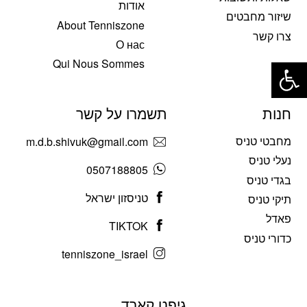
אודות
שיזור מחבטים
About Tenniszone
צרו קשר
О нас
פתח סרגל נגישות
Qui Nous Sommes
חנות
תשמרו על קשר
מחבטי טניס
m.d.b.shivuk@gmail.com
נעלי טניס
0507188805
בגדי טניס
טניסזון ישראל
תיקי טניס
פאדל
TIKTOK
כדורי טניס
tenniszone_israel
גיפט קארד