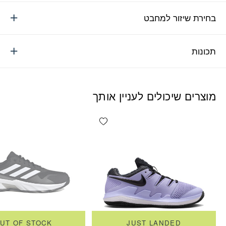
בחירת שיזור למחבט
תכונות
מוצרים שיכולים לעניין אותך
Add wishlist
UT OF STOCK
JUST LANDED