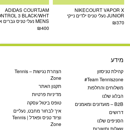
ADIDAS COURTJAM
NIKECOURT VAPOR X
JUNIOR נעלי טניס ילדים נייקי
NTROL 3 BLACK/WHT
MENS נעלי טניס גברים אדידס
₪
370
₪
400
מידע
קהילת טניסזון
הצהרת נגישות – Tennis
Zone
Team Tenniszone#
תקנון האתר
משלוחים והחלפות
מדיניות פרטיות
הבלוג שלנו
טופס ביטול עסקה
B2B – מועדונים ומאמנים
איך לבחור מחבט, נעליים
דרושים
וציוד טניס ופאדל | Tennis
הסניפים שלנו
Zone
שאלות ותשובות