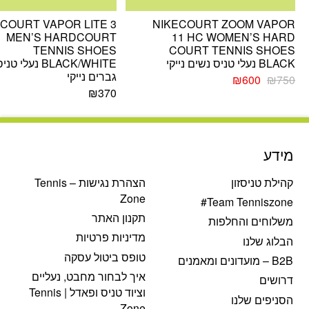
COURT VAPOR LITE 3
NIKECOURT ZOOM VAPOR
MEN’S HARDCOURT
11 HC WOMEN’S HARD
TENNIS SHOES
COURT TENNIS SHOES
BLACK נעלי טניס נשים נייקי
BLACK/WHITE נעלי טני
גברים נייקי
המחיר
המחיר
₪
600
₪
750
המקורי
הנוכחי
₪
370
היה:
הוא:
₪600.
₪750.
מידע
קהילת טניסזון
הצהרת נגישות – Tennis
Zone
Team Tenniszone#
תקנון האתר
משלוחים והחלפות
מדיניות פרטיות
הבלוג שלנו
טופס ביטול עסקה
B2B – מועדונים ומאמנים
איך לבחור מחבט, נעליים
דרושים
וציוד טניס ופאדל | Tennis
הסניפים שלנו
Zone