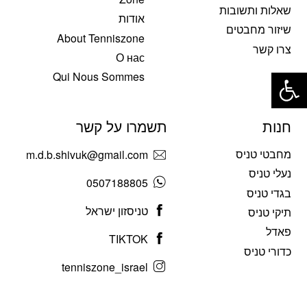
שאלות ותשובות
אודות
שיזור מחבטים
About Tenniszone
צרו קשר
О нас
פתח סרגל נגישות
Qui Nous Sommes
חנות
תשמרו על קשר
מחבטי טניס
m.d.b.shivuk@gmail.com
נעלי טניס
0507188805
בגדי טניס
טניסזון ישראל
תיקי טניס
פאדל
TIKTOK
כדורי טניס
tenniszone_israel