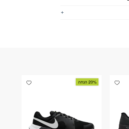
Add wishlist
Add wishlist
20% הנחה