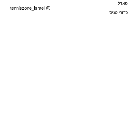
פאדל
tenniszone_israel
כדורי טניס