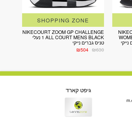
SHOPPING ZONE
NIKECOURT ZOOM GP CHALLENGE
NIKE
WOME
1 ALL COURT MENS BLACK נעלי
טניס גברים נייקי
המחיר
המחיר
₪
504
₪
630
המקורי
הנוכחי
היה:
הוא:
₪504.
₪630.
גיפט קארד
m.