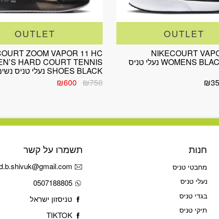
OUTLET
OUTLET
COURT ZOOM VAPOR 11 HC
NIKECOURT VAPO
WOMENS BLACK/WHITE נעלי טניס
N’S HARD COURT TENNIS
SHOES BLACK נעלי טניס נשים נייקי
המחיר
המחיר
₪
600
₪
750
₪
3
המקורי
הנוכחי
היה:
הוא:
₪600.
₪750.
חנות
תשמרו על קשר
d.b.shivuk@gmail.com
מחבטי טניס
נעלי טניס
0507188805
בגדי טניס
טניסזון ישראל
תיקי טניס
TIKTOK