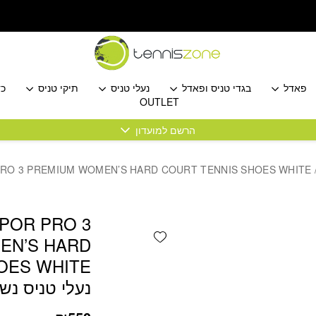
כמות NIKECOURT VAPOR PRO 3 PREMIUM WOMEN'S HARD COURT TENNIS SHOES WHITE נעלי טניס נשים נייקי
פאדל
בגדי טניס ופאדל
נעלי טניס
תיקי טניס
כד
OUTLET
הרשם למועדון
POR PRO 3
Add wishlist
EN’S HARD
OES WHITE
נעלי טניס נשי