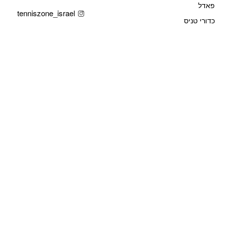
פאדל
tenniszone_israel
כדורי טניס