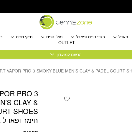
כמות NIKECOURT VAPOR PRO 3 SMOKY BLUE MEN'S CLAY & PADEL COURT SHOES נעלי טניס חימר ופאדל גברים נייקי
פאדל
בגדי טניס ופאדל
נעלי טניס
תיקי טניס
כד
OUTLET
הרשם למועדון
POR PRO 3
Add wishlist
N’S CLAY &
חימר ופאדל גב