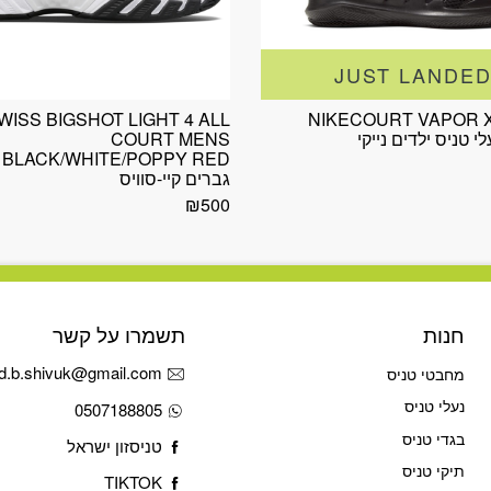
JUST LANDE
WISS BIGSHOT LIGHT 4 ALL
NIKECOURT VAPOR X
COURT MENS
D
גברים קיי-סוויס
₪
500
חנות
תשמרו על קשר
d.b.shivuk@gmail.com
מחבטי טניס
נעלי טניס
0507188805
בגדי טניס
טניסזון ישראל
תיקי טניס
TIKTOK