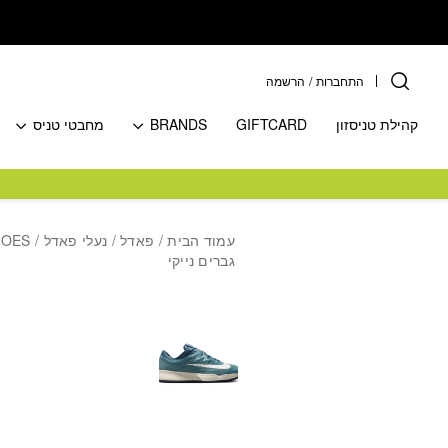
בחזרה למעלה
Skip to Content
התחברות
/
הרשמה
קהילת טניסזון
GIFTCARD
BRANDS
מחבטי טניס
עמוד הבית
/
פאדל
/
נעלי פאדל
גברים נייקי