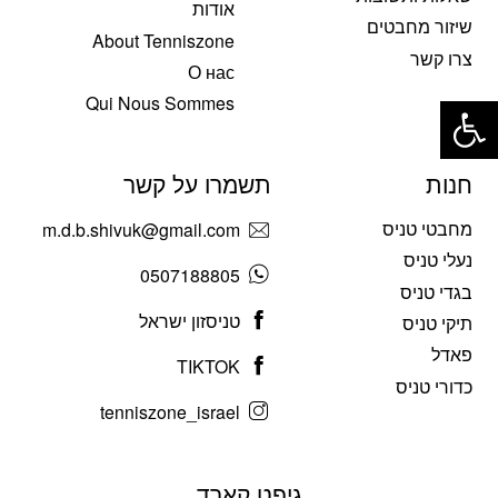
אודות
שיזור מחבטים
About Tenniszone
צרו קשר
О нас
פתח סרגל נגישות
Qui Nous Sommes
חנות
תשמרו על קשר
מחבטי טניס
m.d.b.shivuk@gmail.com
נעלי טניס
0507188805
בגדי טניס
טניסזון ישראל
תיקי טניס
פאדל
TIKTOK
כדורי טניס
tenniszone_israel
גיפט קארד