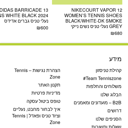
DIDAS BARRICADE 13
NIKECOURT VAPOR 12
S WHITE BLACK 2024
WOMEN’S TENNIS SHOES
BLACK/WHITE-DK SMOKE
נעלי טניס גברים אדידס
GREY נעלי טניס נשים נייקי
₪
600
₪
680
מידע
קהילת טניסזון
הצהרת נגישות – Tennis
Zone
Team Tenniszone#
תקנון האתר
משלוחים והחלפות
מדיניות פרטיות
הבלוג שלנו
טופס ביטול עסקה
B2B – מועדונים ומאמנים
איך לבחור מחבט, נעליים
דרושים
וציוד טניס ופאדל | Tennis
הסניפים שלנו
Zone
שאלות ותשובות