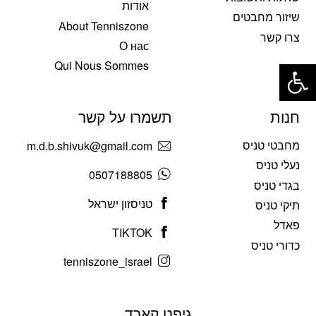
אודות
שיזור מחבטים
About Tenniszone
צרו קשר
О нас
פתח סרגל נגישות
Qui Nous Sommes
חנות
תשמרו על קשר
מחבטי טניס
m.d.b.shivuk@gmail.com
נעלי טניס
0507188805
בגדי טניס
טניסזון ישראל
תיקי טניס
פאדל
TIKTOK
כדורי טניס
tenniszone_israel
גיפט קארד