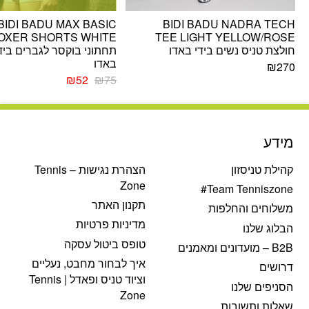
BIDI BADU MAX BASIC
BIDI BADU NADRA TECH
OXER SHORTS WHITE
TEE LIGHT YELLOW/ROSE
חולצת טניס נשים בידי באדו
תחתוני בוקסר לגברים ביד
באדו
₪
270
המחיר
המחיר
₪
52
₪
75
המקורי
הנוכחי
היה:
הוא:
₪52.
₪75.
מידע
קהילת טניסזון
הצהרת נגישות – Tennis
Zone
Team Tenniszone#
תקנון האתר
משלוחים והחלפות
מדיניות פרטיות
הבלוג שלנו
טופס ביטול עסקה
B2B – מועדונים ומאמנים
איך לבחור מחבט, נעליים
דרושים
וציוד טניס ופאדל | Tennis
הסניפים שלנו
Zone
שאלות ותשובות