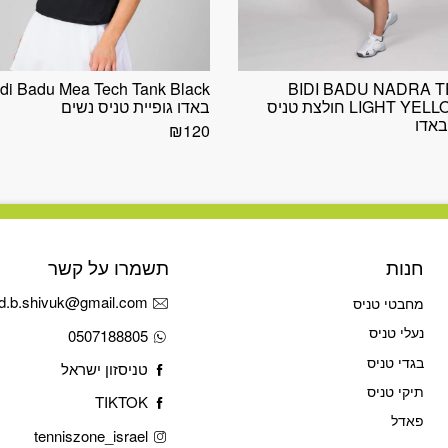
BIDI BADU NADRA 
LIGHT YELLOW/ROSE חולצת טניס
באדו גופיית טניס נשים
באדו
₪
120
חנות
תשמרו על קשר
d.b.shivuk@gmail.com
מחבטי טניס
נעלי טניס
0507188805
בגדי טניס
טניסזון ישראל
תיקי טניס
TIKTOK
פאדל
tenniszone_israel