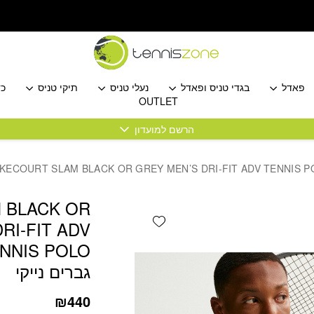
כמות NIKECOURT SLAM BLACK OR GREY MEN'S DRI-FIT ADV TENNIS POLO חולצת טניס פולו גברים נייקי
פאדל
בגדי טניס ופאדל
נעלי טניס
תיקי טניס
כד
OUTLET
הרשם למועדון
 BLACK OR
Add wishlist
RI-FIT ADV
גברים נייקי
₪
440