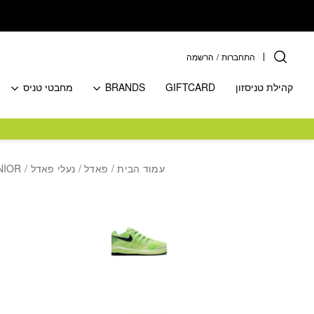
בחזרה למעלה
Skip to Content
התחברות
/
הרשמה
קהילת טניסזון
GIFTCARD
BRANDS
מחבטי טניס
עמוד הבית
/
פאדל
/
נעלי פאדל
/ NIKECOURT VAPOR X JUNIOR נעלי טניס ילדים נייקי