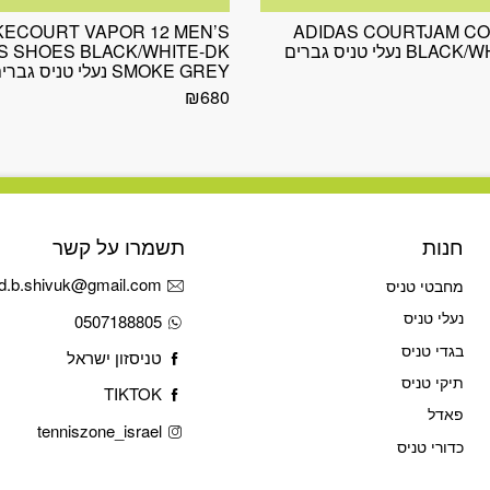
KECOURT VAPOR 12 MEN’S
ADIDAS COURTJAM CO
BLACK/WHT MENS נעלי טניס גברים
S SHOES BLACK/WHITE-DK
SMOKE GREY נעלי טניס גברים נייקי
₪
680
חנות
תשמרו על קשר
d.b.shivuk@gmail.com
מחבטי טניס
נעלי טניס
0507188805
בגדי טניס
טניסזון ישראל
תיקי טניס
TIKTOK
פאדל
tenniszone_israel
כדורי טניס