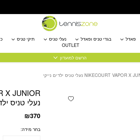
כמות NIKECOURT VAPOR X JUNIOR נעלי טניס ילדים נייקי
פאדל
בגדי טניס ופאדל
נעלי טניס
תיקי טניס
כד
OUTLET
הרשם למועדון
 X JUNIOR
Add wishlist
נעלי טניס ילדי
₪
370
בחר מידה