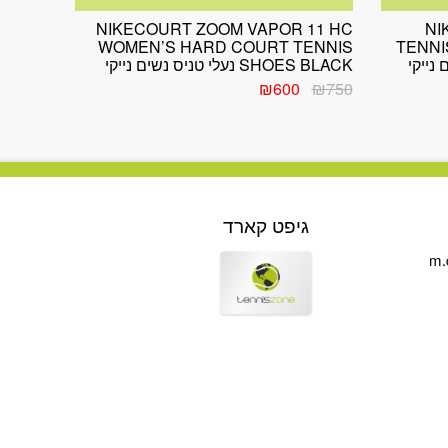
NIKECOURT ZOOM VAPOR 11 HC
NI
WOMEN’S HARD COURT TENNIS
TENNI
SHOES BLACK נעלי טניס נשים נייקי
המחיר
המחיר
₪
600
₪
750
המקורי
הנוכחי
היה:
הוא:
₪600.
₪750.
גיפט קארד
m.