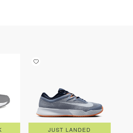
Add wishlist
K
JUST LANDED