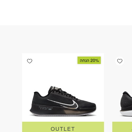
Add wishlist
Add wishlist
20% הנחה
OUTLET