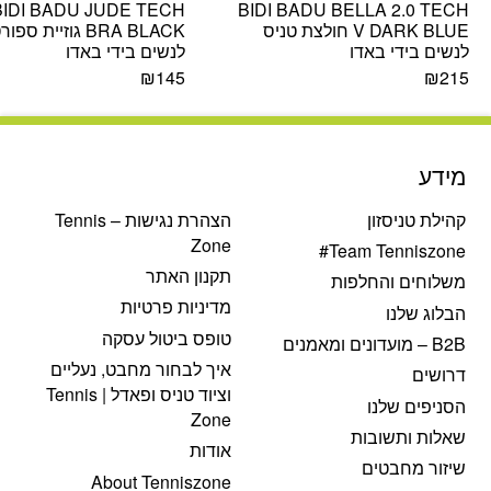
BIDI BADU JUDE TECH
BIDI BADU BELLA 2.0 TECH
V DARK BLUE חולצת טניס
BRA BLACK גוזיית ספו
לנשים בידי באדו
לנשים בידי באדו
₪
145
₪
215
מידע
קהילת טניסזון
הצהרת נגישות – Tennis
Zone
Team Tenniszone#
תקנון האתר
משלוחים והחלפות
מדיניות פרטיות
הבלוג שלנו
טופס ביטול עסקה
B2B – מועדונים ומאמנים
איך לבחור מחבט, נעליים
דרושים
וציוד טניס ופאדל | Tennis
הסניפים שלנו
Zone
שאלות ותשובות
אודות
שיזור מחבטים
About Tenniszone