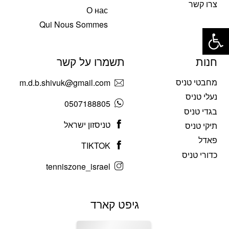
צרו קשר
О нас
פתח סרגל נגישות
Qui Nous Sommes
חנות
תשמרו על קשר
מחבטי טניס
m.d.b.shivuk@gmail.com
נעלי טניס
0507188805
בגדי טניס
טניסזון ישראל
תיקי טניס
פאדל
TIKTOK
כדורי טניס
tenniszone_israel
גיפט קארד