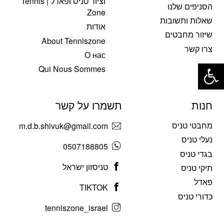
וציוד טניס ופאדל | Tennis
הסניפים שלנו
Zone
שאלות ותשובות
אודות
שיזור מחבטים
About Tenniszone
צרו קשר
О нас
פתח סרגל נגישות
Qui Nous Sommes
חנות
תשמרו על קשר
מחבטי טניס
m.d.b.shivuk@gmail.com
נעלי טניס
0507188805
בגדי טניס
טניסזון ישראל
תיקי טניס
פאדל
TIKTOK
כדורי טניס
tenniszone_israel