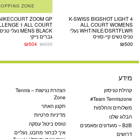
HOPPING ZONE
NIKECOURT ZOOM GP
K-SWISS BIGSHOT LIGHT 4
LLENGE 1 ALL COURT
ALL COURT WOMENS
WHT/NILE/DSRTFLWR נעלי
MENS BLACK נעלי טניס
טניס נשים קיי-סוויס
גברים נייקי
המחיר
המחיר
₪
504
₪
630
₪
500
המקורי
הנוכחי
היה:
הוא:
₪504.
₪630.
מידע
קהילת טניסזון
הצהרת נגישות – Tennis
Zone
Team Tenniszone#
תקנון האתר
משלוחים והחלפות
מדיניות פרטיות
הבלוג שלנו
טופס ביטול עסקה
B2B – מועדונים ומאמנים
איך לבחור מחבט, נעליים
דרושים