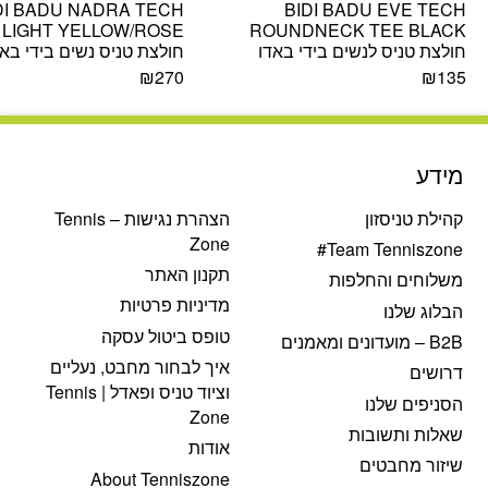
DI BADU NADRA TECH
BIDI BADU EVE TECH
 LIGHT YELLOW/ROSE
ROUNDNECK TEE BLACK
חולצת טניס לנשים בידי באדו
חולצת טניס נשים בידי באד
₪
270
₪
135
מידע
קהילת טניסזון
הצהרת נגישות – Tennis
Zone
Team Tenniszone#
תקנון האתר
משלוחים והחלפות
מדיניות פרטיות
הבלוג שלנו
טופס ביטול עסקה
B2B – מועדונים ומאמנים
איך לבחור מחבט, נעליים
דרושים
וציוד טניס ופאדל | Tennis
הסניפים שלנו
Zone
שאלות ותשובות
אודות
שיזור מחבטים
About Tenniszone