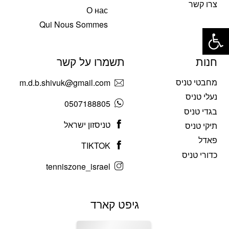
צרו קשר
О нас
פתח סרגל נגישות
Qui Nous Sommes
חנות
תשמרו על קשר
מחבטי טניס
m.d.b.shivuk@gmail.com
נעלי טניס
0507188805
בגדי טניס
טניסזון ישראל
תיקי טניס
פאדל
TIKTOK
כדורי טניס
tenniszone_israel
גיפט קארד