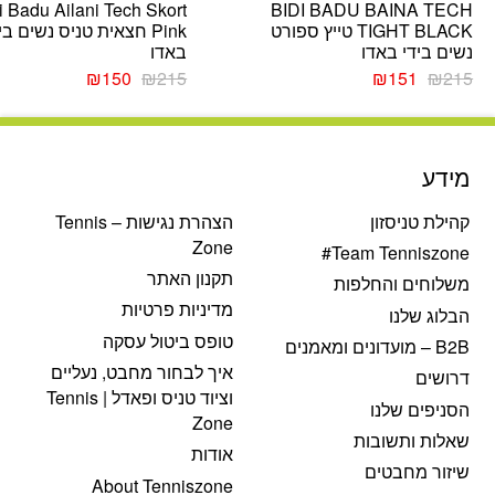
i Badu Ailani Tech Skort
BIDI BADU BAINA TECH
TIGHT BLACK טייץ ספורט
Pink חצאית טניס נשים בי
נשים בידי באדו
באדו
המחיר
המחיר
המחיר
המחיר
₪
150
₪
215
₪
151
₪
215
המקורי
הנוכחי
המקורי
הנוכחי
היה:
הוא:
היה:
הוא:
₪150.
₪215.
₪151.
₪215.
מידע
קהילת טניסזון
הצהרת נגישות – Tennis
Zone
Team Tenniszone#
תקנון האתר
משלוחים והחלפות
מדיניות פרטיות
הבלוג שלנו
טופס ביטול עסקה
B2B – מועדונים ומאמנים
איך לבחור מחבט, נעליים
דרושים
וציוד טניס ופאדל | Tennis
הסניפים שלנו
Zone
שאלות ותשובות
אודות
שיזור מחבטים
About Tenniszone