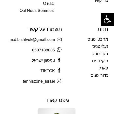
צרו קשר
О нас
פתח סרגל נגישות
Qui Nous Sommes
חנות
תשמרו על קשר
מחבטי טניס
m.d.b.shivuk@gmail.com
נעלי טניס
0507188805
בגדי טניס
טניסזון ישראל
תיקי טניס
פאדל
TIKTOK
כדורי טניס
tenniszone_israel
גיפט קארד