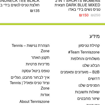
UNDNECK TEE BLACK
2 IN 1 SHORTS WOMENS
DARK BLUE MIXED חצאית
חולצת טניס לנשים בידי בא
טניס נשים בידי באדו
₪
135
המחיר
המחיר
₪
150
₪
250
המקורי
הנוכחי
היה:
הוא:
₪150.
₪250.
מידע
קהילת טניסזון
הצהרת נגישות – Tennis
Zone
Team Tenniszone#
תקנון האתר
משלוחים והחלפות
מדיניות פרטיות
הבלוג שלנו
טופס ביטול עסקה
B2B – מועדונים ומאמנים
איך לבחור מחבט, נעליים
דרושים
וציוד טניס ופאדל | Tennis
הסניפים שלנו
Zone
שאלות ותשובות
אודות
שיזור מחבטים
About Tenniszone