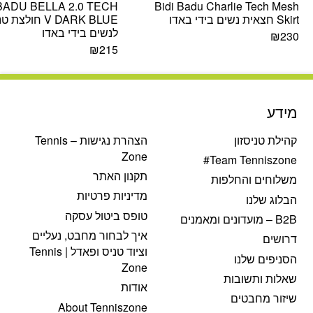
 BADU BELLA 2.0 TECH
Bidi Badu Charlie Tech Mesh
Skirt חצאית נשים בידי באדו
V DARK BLUE חולצת
לנשים בידי באדו
₪
230
₪
215
מידע
קהילת טניסזון
הצהרת נגישות – Tennis
Zone
Team Tenniszone#
תקנון האתר
משלוחים והחלפות
מדיניות פרטיות
הבלוג שלנו
טופס ביטול עסקה
B2B – מועדונים ומאמנים
איך לבחור מחבט, נעליים
דרושים
וציוד טניס ופאדל | Tennis
הסניפים שלנו
Zone
שאלות ותשובות
אודות
שיזור מחבטים
About Tenniszone