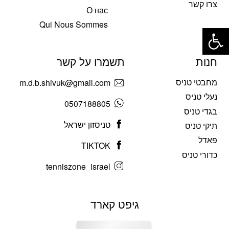
צרו קשר
О нас
פתח סרגל נגישות
Qui Nous Sommes
חנות
תשמרו על קשר
מחבטי טניס
m.d.b.shivuk@gmail.com
נעלי טניס
0507188805
בגדי טניס
טניסזון ישראל
תיקי טניס
פאדל
TIKTOK
כדורי טניס
tenniszone_israel
גיפט קארד