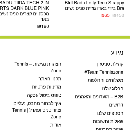
 BADU TIIDA TECH 2 IN
Bidi Badu Letty Tech Strappy
Bra בידי באדו גוזיית טניס נשים
RTS DARK BLUE PINK
מכסניים קצרים טניס נשים 
המחיר
המחיר
₪
65
₪
130
באדו
המקורי
הנוכחי
היה:
הוא:
₪
190
₪65.
₪130.
מידע
קהילת טניסזון
הצהרת נגישות – Tennis
Zone
Team Tenniszone#
תקנון האתר
משלוחים והחלפות
מדיניות פרטיות
הבלוג שלנו
טופס ביטול עסקה
B2B – מועדונים ומאמנים
איך לבחור מחבט, נעליים
דרושים
וציוד טניס ופאדל | Tennis
הסניפים שלנו
Zone
שאלות ותשובות
אודות
שיזור מחבטים