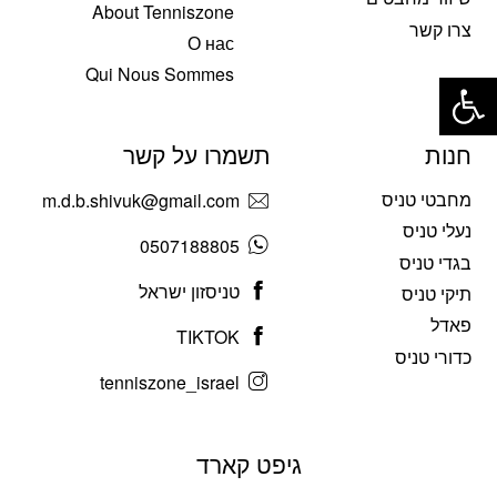
About Tenniszone
צרו קשר
О нас
פתח סרגל נגישות
Qui Nous Sommes
חנות
תשמרו על קשר
מחבטי טניס
m.d.b.shivuk@gmail.com
נעלי טניס
0507188805
בגדי טניס
טניסזון ישראל
תיקי טניס
פאדל
TIKTOK
כדורי טניס
tenniszone_israel
גיפט קארד