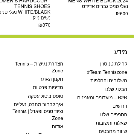
OMEN’S HARDCOURT
MENS WHITE BLACK 2024
נעלי טניס גברים אדידס
TENNIS SHOES
WHITE/BLACK נעלי טני
₪
600
נשים נייקי
₪
370
מידע
קהילת טניסזון
הצהרת נגישות – Tennis
Zone
Team Tenniszone#
תקנון האתר
משלוחים והחלפות
מדיניות פרטיות
הבלוג שלנו
טופס ביטול עסקה
B2B – מועדונים ומאמנים
איך לבחור מחבט, נעליים
דרושים
וציוד טניס ופאדל | Tennis
הסניפים שלנו
Zone
שאלות ותשובות
אודות
שיזור מחבטים