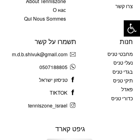
About Tenniszone
צרו קשר
О нас
פתח סרגל נגישות
Qui Nous Sommes
חנות
תשמרו על קשר
מחבטי טניס
m.d.b.shivuk@gmail.com
נעלי טניס
0507188805
בגדי טניס
טניסזון ישראל
תיקי טניס
פאדל
TIKTOK
כדורי טניס
tenniszone_israel
גיפט קארד