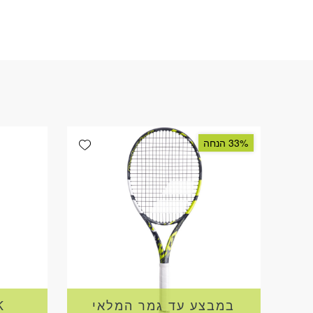
Add wishlist
33% הנחה
במבצע עד גמר המלאי
K