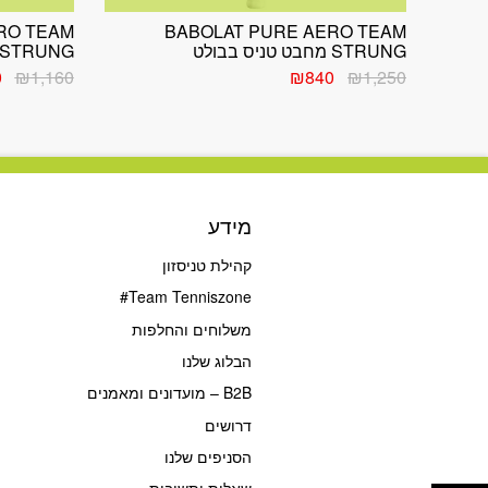
RO TEAM
BABOLAT PURE AERO TEAM
STRUNG מחבט טניס בבולט
UNSTRUNG מחבט טניס
המחיר
המחיר
המ
0
₪
1,160
₪
840
₪
1,250
המקורי
הנוכחי
המ
היה:
הוא:
הי
0.
₪840.
₪1,250.
מידע
קהילת טניסזון
Team Tenniszone#
משלוחים והחלפות
הבלוג שלנו
B2B – מועדונים ומאמנים
דרושים
הסניפים שלנו
פתח סרגל נגישות