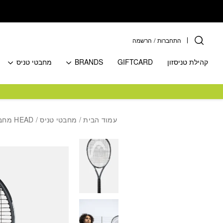
בחזרה למעלה
Skip to Content
התחברות
/
הרשמה
קהילת טניסזון
GIFTCARD
BRANDS
מחבטי טניס
עמוד הבית
/
מחבטי טניס
/
HEAD מחבטים