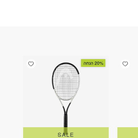
Add wishlist
Add wishlist
20% הנחה
SALE