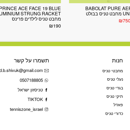
PRINCE ACE FACE 19 BLUE
BABOLAT PURE AE
 בבולט
UMINIUM STRUNG RACKET
מחבט טניס לילדים פרינס
חיר
המחיר
₪
75
קורי
הנוכחי
₪
190
ה:
הוא:
₪750.
₪1,16
חנות
תשמרו על קשר
d.b.shivuk@gmail.com
מחבטי טניס
נעלי טניס
0507188805
בגדי טניס
טניסזון ישראל
תיקי טניס
TIKTOK
פאדל
tenniszone_israel
כדורי טניס