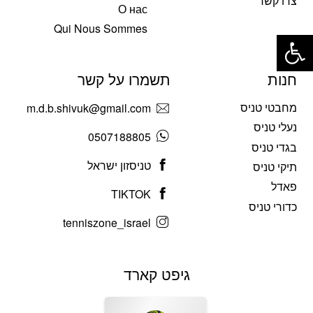
צרו קשר
О нас
פתח סרגל נגישות
Qui Nous Sommes
חנות
תשמרו על קשר
מחבטי טניס
m.d.b.shivuk@gmail.com
נעלי טניס
0507188805
בגדי טניס
טניסזון ישראל
תיקי טניס
פאדל
TIKTOK
כדורי טניס
tenniszone_israel
גיפט קארד