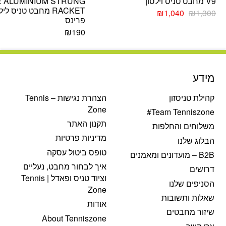
V9 מחבט טניס וילסון
E ALUMINIUM STRUNG
RACKET מחבט טניס לי
המחיר
המחיר
₪
1,040
₪
1,300
פרינס
המקורי
הנוכחי
היה:
הוא:
₪
190
₪1,040.
₪1,300.
מידע
קהילת טניסזון
הצהרת נגישות – Tennis
Zone
Team Tenniszone#
תקנון האתר
משלוחים והחלפות
מדיניות פרטיות
הבלוג שלנו
טופס ביטול עסקה
B2B – מועדונים ומאמנים
איך לבחור מחבט, נעליים
דרושים
וציוד טניס ופאדל | Tennis
הסניפים שלנו
Zone
שאלות ותשובות
אודות
שיזור מחבטים
About Tenniszone