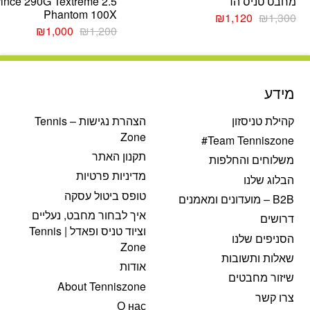
מחבט טניס הד
rince 290G Textreme 2.5
Phantom 100X
המחיר
המחיר
₪
1,120
₪
1,300
המקורי
הנוכחי
המחיר
המחיר
₪
1,000
₪
1,200
היה:
הוא:
המקורי
הנוכחי
₪1,300.
₪1,120.
היה:
הוא:
₪1,000.
₪1,200.
מידע
קהילת טניסזון
הצהרת נגישות – Tennis
Zone
Team Tenniszone#
תקנון האתר
משלוחים והחלפות
מדיניות פרטיות
הבלוג שלנו
טופס ביטול עסקה
B2B – מועדונים ומאמנים
איך לבחור מחבט, נעליים
דרושים
וציוד טניס ופאדל | Tennis
הסניפים שלנו
Zone
שאלות ותשובות
אודות
שיזור מחבטים
About Tenniszone
צרו קשר
О нас