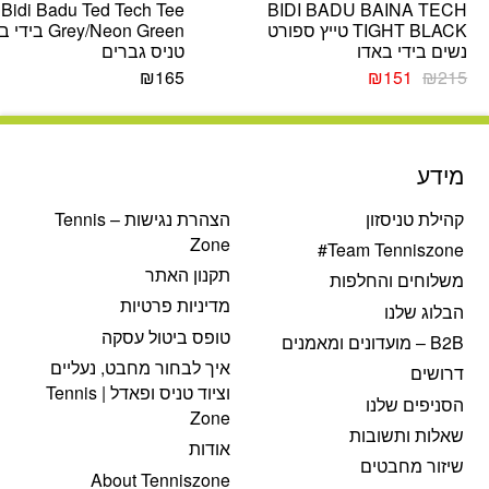
Bidi Badu Ted Tech Tee
BIDI BADU BAINA TECH
TIGHT BLACK טייץ ספורט
Grey/Neon Green
נשים בידי באדו
טניס גברים
המחיר
המחיר
₪
165
₪
151
₪
215
המקורי
הנוכחי
היה:
הוא:
₪151.
₪215.
מידע
קהילת טניסזון
הצהרת נגישות – Tennis
Zone
Team Tenniszone#
תקנון האתר
משלוחים והחלפות
מדיניות פרטיות
הבלוג שלנו
טופס ביטול עסקה
B2B – מועדונים ומאמנים
איך לבחור מחבט, נעליים
דרושים
וציוד טניס ופאדל | Tennis
הסניפים שלנו
Zone
שאלות ותשובות
אודות
שיזור מחבטים
About Tenniszone