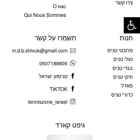
צרו קשר
О нас
פתח סרגל נגישות
Qui Nous Sommes
חנות
תשמרו על קשר
מחבטי טניס
m.d.b.shivuk@gmail.com
נעלי טניס
0507188805
בגדי טניס
טניסזון ישראל
תיקי טניס
פאדל
TIKTOK
כדורי טניס
tenniszone_israel
גיפט קארד