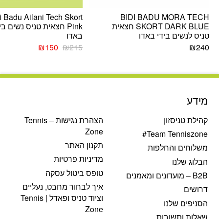
i Badu Ailani Tech Skort
BIDI BADU MORA TECH
SKORT DARK BLUE חצאית
Pink חצאית טניס נשים בי
טניס לנשים בידי באדו
באדו
המחיר
המחיר
₪
150
₪
215
₪
240
המקורי
הנוכחי
היה:
הוא:
₪150.
₪215.
מידע
קהילת טניסזון
הצהרת נגישות – Tennis
Zone
Team Tenniszone#
תקנון האתר
משלוחים והחלפות
מדיניות פרטיות
הבלוג שלנו
טופס ביטול עסקה
B2B – מועדונים ומאמנים
איך לבחור מחבט, נעליים
דרושים
וציוד טניס ופאדל | Tennis
הסניפים שלנו
Zone
שאלות ותשובות