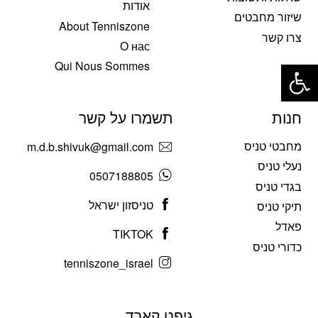
אודות
שיזור מחבטים
About Tenniszone
צרו קשר
О нас
פתח סרגל נגישות
Qui Nous Sommes
חנות
תשמרו על קשר
מחבטי טניס
m.d.b.shivuk@gmail.com
נעלי טניס
0507188805
בגדי טניס
טניסזון ישראל
תיקי טניס
פאדל
TIKTOK
כדורי טניס
tenniszone_israel
גיפט קארד