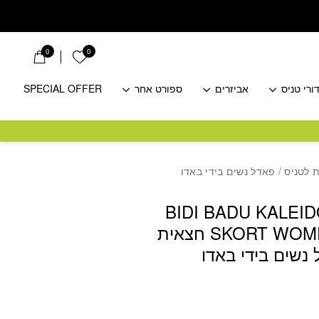
0
0
הרשימה שלי
ורי טניס
אביזרים
ספורט אחר
SPECIAL OFFER
BIDI BADU KALEI
SKORT WOMENS WHMX חצאית
 נשים בידי באדו
חיר
כחי