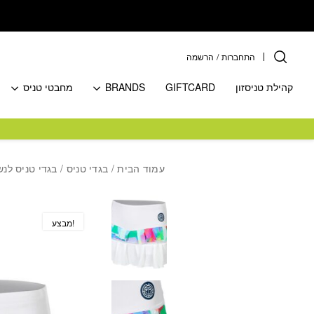
בחזרה למעלה
Skip to Content
התחברות
/
הרשמה
קהילת טניסזון
GIFTCARD
BRANDS
מחבטי טניס
עמוד הבית
/
בגדי טניס
/
בגדי טניס לנש
מבצע!