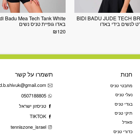
BIDI BADU JUDE TECH B
רט לנשים בידי באדו
באדו גופיית טניס נשים
₪
120
חנות
תשמרו על קשר
d.b.shivuk@gmail.com
מחבטי טניס
נעלי טניס
0507188805
בגדי טניס
טניסזון ישראל
תיקי טניס
TIKTOK
פאדל
tenniszone_israel
כדורי טניס