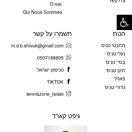
צרו קשר
О нас
פתח סרגל נגישות
Qui Nous Sommes
חנות
תשמרו על קשר
מחבטי טניס
m.d.b.shivuk@gmail.com
נעלי טניס
0507188805
בגדי טניס
טניסזון ישראל
תיקי טניס
פאדל
TIKTOK
כדורי טניס
tenniszone_israel
גיפט קארד