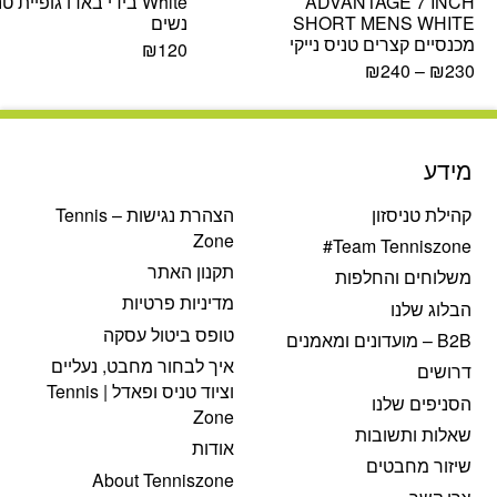
ADVANTAGE 7 INCH
White בידי באדו גופיית ט
SHORT MENS WHITE
נשים
מכנסיים קצרים טניס נייקי
₪
120
₪
240
–
₪
230
מידע
קהילת טניסזון
הצהרת נגישות – Tennis
Zone
Team Tenniszone#
תקנון האתר
משלוחים והחלפות
מדיניות פרטיות
הבלוג שלנו
טופס ביטול עסקה
B2B – מועדונים ומאמנים
איך לבחור מחבט, נעליים
דרושים
וציוד טניס ופאדל | Tennis
הסניפים שלנו
Zone
שאלות ותשובות
אודות
שיזור מחבטים
About Tenniszone