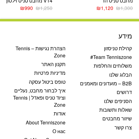
מחבט טניס הד
V14 מחבט טניס וילסון
המחיר
המחיר
המחיר
המחיר
₪
990
₪
1,250
₪
1,120
₪
1,300
המקורי
הנוכחי
המקורי
הנוכחי
היה:
הוא:
היה:
הוא:
₪990.
₪1,250.
₪1,120.
₪1,300.
מידע
קהילת טניסזון
הצהרת נגישות – Tennis
Zone
Team Tenniszone#
תקנון האתר
משלוחים והחלפות
מדיניות פרטיות
הבלוג שלנו
טופס ביטול עסקה
B2B – מועדונים ומאמנים
איך לבחור מחבט, נעליים
דרושים
וציוד טניס ופאדל | Tennis
הסניפים שלנו
Zone
שאלות ותשובות
אודות
שיזור מחבטים
About Tenniszone
צרו קשר
О нас