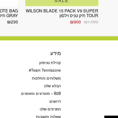
TOTE BAG
WILSON BLADE 15 PACK V9 SUPER
TOUR תיק טניס וילסון
GRAY תיק טניס בידי באדו
המחיר
המחיר
₪
230
₪
900
₪
1,000
המקורי
הנוכחי
היה:
הוא:
₪900.
₪1,000.
מידע
קהילת טניסזון
Team Tenniszone#
משלוחים והחלפות
הבלוג שלנו
B2B – מועדונים ומאמנים
דרושים
הסניפים שלנו
פתח סרגל נגישות
שאלות ותשובות