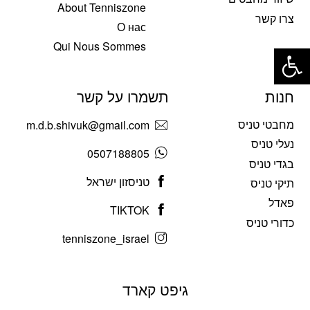
About Tenniszone
צרו קשר
О нас
פתח סרגל נגישות
Qui Nous Sommes
חנות
תשמרו על קשר
מחבטי טניס
m.d.b.shivuk@gmail.com
נעלי טניס
0507188805
בגדי טניס
טניסזון ישראל
תיקי טניס
פאדל
TIKTOK
כדורי טניס
tenniszone_israel
גיפט קארד