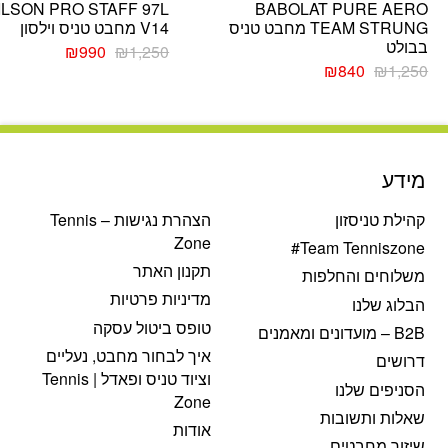
ILSON PRO STAFF 97L
BABOLAT PURE AERO
TEAM STRUNG מחבט טניס
V14 מחבט טניס וילסון
בבולט
המחיר
המחיר
₪
990
₪
1,250
המחיר
המחיר
המקורי
הנוכחי
₪
840
₪
1,250
המקורי
הנוכחי
היה:
הוא:
היה:
הוא:
₪1,250.
₪990.
₪840.
₪1,250.
מידע
קהילת טניסזון
הצהרת נגישות – Tennis
Zone
Team Tenniszone#
תקנון האתר
משלוחים והחלפות
מדיניות פרטיות
הבלוג שלנו
טופס ביטול עסקה
B2B – מועדונים ומאמנים
איך לבחור מחבט, נעליים
דרושים
וציוד טניס ופאדל | Tennis
הסניפים שלנו
Zone
שאלות ותשובות
אודות
שיזור מחבטים