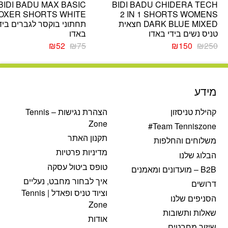
BIDI BADU MAX BASIC
BIDI BADU CHIDERA TECH
OXER SHORTS WHITE
2 IN 1 SHORTS WOMENS
DARK BLUE MIXED חצאית
תחתוני בוקסר לגברים ביד
טניס נשים בידי באדו
באדו
המחיר
המחיר
המחיר
המחיר
₪
52
₪
75
₪
150
₪
250
המקורי
הנוכחי
המקורי
הנוכחי
היה:
הוא:
היה:
הוא:
₪52.
₪75.
₪150.
₪250.
מידע
קהילת טניסזון
הצהרת נגישות – Tennis
Zone
Team Tenniszone#
תקנון האתר
משלוחים והחלפות
מדיניות פרטיות
הבלוג שלנו
טופס ביטול עסקה
B2B – מועדונים ומאמנים
איך לבחור מחבט, נעליים
דרושים
וציוד טניס ופאדל | Tennis
הסניפים שלנו
Zone
שאלות ותשובות
אודות
שיזור מחבטים