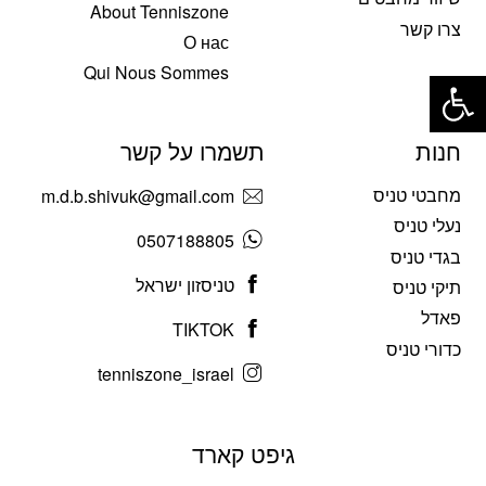
About Tenniszone
צרו קשר
О нас
פתח סרגל נגישות
Qui Nous Sommes
חנות
תשמרו על קשר
מחבטי טניס
m.d.b.shivuk@gmail.com
נעלי טניס
0507188805
בגדי טניס
טניסזון ישראל
תיקי טניס
פאדל
TIKTOK
כדורי טניס
tenniszone_israel
גיפט קארד