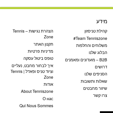
המקורי
הנוכחי
היה:
הוא:
₪120.
₪200.
מידע
קהילת טניסזון
הצהרת נגישות – Tennis
Zone
Team Tenniszone#
תקנון האתר
משלוחים והחלפות
מדיניות פרטיות
הבלוג שלנו
טופס ביטול עסקה
B2B – מועדונים ומאמנים
איך לבחור מחבט, נעליים
דרושים
וציוד טניס ופאדל | Tennis
הסניפים שלנו
Zone
שאלות ותשובות
אודות
שיזור מחבטים
About Tenniszone
צרו קשר
О нас
Qui Nous Sommes
פתח סרגל נגישות