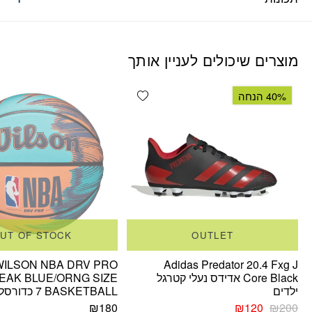
מוצרים שיכולים לעניין אותך
Add wishlist
40% הנחה
UT OF STOCK
OUTLET
WILSON NBA DRV PRO
Adidas Predator 20.4 Fxg J
Core Black אדידס נעלי קטרגל
EAK BLUE/ORNG SIZE
ילדים
7 BASKETBALL כדורסל וילסון
המחיר
המחיר
₪
180
₪
120
₪
200