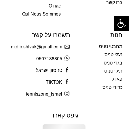
צרו קשר
О нас
פתח סרגל נגישות
Qui Nous Sommes
חנות
תשמרו על קשר
מחבטי טניס
m.d.b.shivuk@gmail.com
נעלי טניס
0507188805
בגדי טניס
טניסזון ישראל
תיקי טניס
פאדל
TIKTOK
כדורי טניס
tenniszone_israel
גיפט קארד