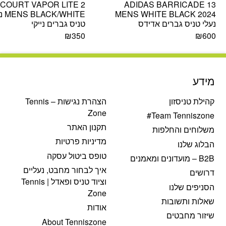
COURT VAPOR LITE 2
ADIDAS BARRICADE 13
MENS WHITE BLACK 2024
K/WHITE
נעלי טניס גברים אדידס
טניס גברים נייקי
₪
350
₪
600
מידע
קהילת טניסזון
הצהרת נגישות – Tennis
Zone
Team Tenniszone#
תקנון האתר
משלוחים והחלפות
מדיניות פרטיות
הבלוג שלנו
טופס ביטול עסקה
B2B – מועדונים ומאמנים
איך לבחור מחבט, נעליים
דרושים
וציוד טניס ופאדל | Tennis
הסניפים שלנו
Zone
שאלות ותשובות
אודות
שיזור מחבטים
About Tenniszone