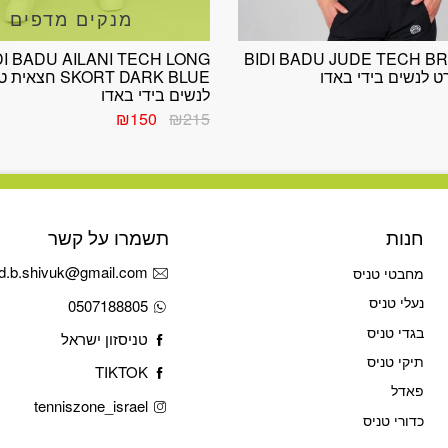
מנקים מדפים
DI BADU AILANI TECH LONG
BIDI BADU JUDE TECH B
רט לנשים בידי באדו
SKORT DARK BLUE חצא
לנשים בידי באדו
המחיר
המחיר
₪
150
₪
215
המקורי
הנוכחי
היה:
הוא:
₪150.
₪215.
חנות
תשמרו על קשר
d.b.shivuk@gmail.com
מחבטי טניס
נעלי טניס
0507188805
בגדי טניס
טניסזון ישראל
תיקי טניס
TIKTOK
פאדל
tenniszone_israel
כדורי טניס