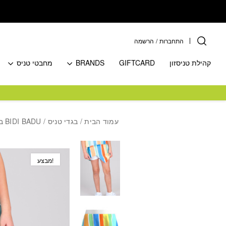
בחזרה למעלה
Skip to Content
התחברות
/
הרשמה
קהילת טניסזון
GIFTCARD
BRANDS
מחבטי טניס
עמוד הבית
/
בגדי טניס
/
BIDI BADU ביגוד
מבצע!