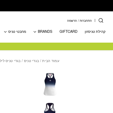
בחזרה למעלה
Skip to Content
התחברות
/
הרשמה
קהילת טניסזון
GIFTCARD
BRANDS
מחבטי טניס
עמוד הבית
/
בגדי טניס
/
בגדי טניס ליל