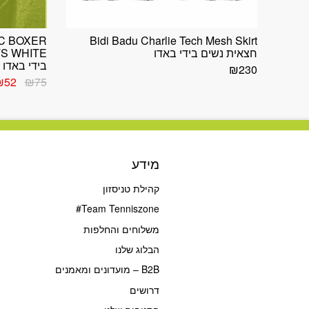
IC BOXER
Bidi Badu Charlie Tech Mesh Skirt
חצאית נשים בידי באדו
בידי באדו
₪
230
המחי
₪
52
₪
75
המקור
היה:
₪75.
מידע
קהילת טניסזון
Team Tenniszone#
משלוחים והחלפות
הבלוג שלנו
B2B – מועדונים ומאמנים
דרושים