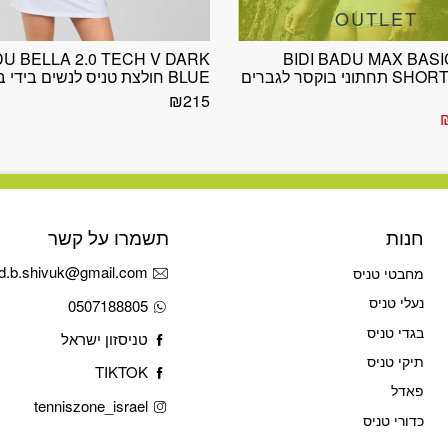
OUTLET
DU BELLA 2.0 TECH V DARK
BIDI BADU MAX BAS
SHORTS WHITE תחתוני בוקסר לגברים
BLUE חולצת טניס לנשים בידי באדו
₪
215
ר
המחיר
י
הנוכחי
הוא:
₪52.
חנות
תשמרו על קשר
d.b.shivuk@gmail.com
מחבטי טניס
נעלי טניס
0507188805
בגדי טניס
טניסזון ישראל
תיקי טניס
TIKTOK
פאדל
tenniszone_israel
כדורי טניס