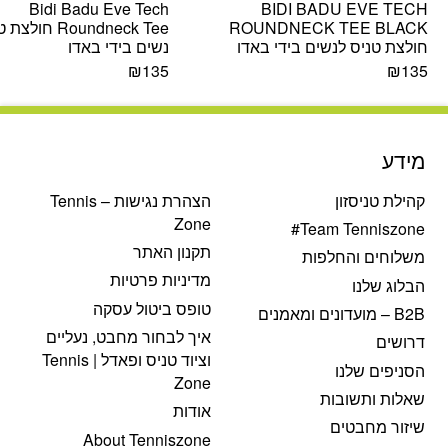
Bidi Badu Eve Tech
BIDI BADU EVE TECH
ROUNDNECK TEE BLACK
Roundneck Tee חול
חולצת טניס לנשים בידי באדו
נשים בידי באדו
₪
135
₪
135
מידע
קהילת טניסזון
הצהרת נגישות – Tennis
Zone
Team Tenniszone#
תקנון האתר
משלוחים והחלפות
מדיניות פרטיות
הבלוג שלנו
טופס ביטול עסקה
B2B – מועדונים ומאמנים
איך לבחור מחבט, נעליים
דרושים
וציוד טניס ופאדל | Tennis
הסניפים שלנו
Zone
שאלות ותשובות
אודות
שיזור מחבטים
About Tenniszone