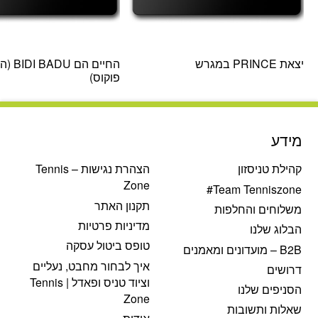
יצאת PRINCE במגרש
החיים הם DU
פוקוס)
מידע
קהילת טניסזון
הצהרת נגישות – Tennis
Zone
Team Tenniszone#
תקנון האתר
משלוחים והחלפות
מדיניות פרטיות
הבלוג שלנו
טופס ביטול עסקה
B2B – מועדונים ומאמנים
איך לבחור מחבט, נעליים
דרושים
וציוד טניס ופאדל | Tennis
הסניפים שלנו
Zone
שאלות ותשובות