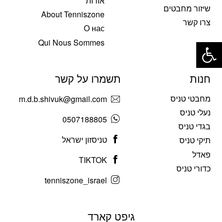
אודות
שיזור מחבטים
About Tenniszone
צרו קשר
О нас
פתח סרגל נגישות
Qui Nous Sommes
חנות
תשמרו על קשר
מחבטי טניס
m.d.b.shivuk@gmail.com
נעלי טניס
0507188805
בגדי טניס
טניסזון ישראל
תיקי טניס
פאדל
TIKTOK
כדורי טניס
tenniszone_israel
גיפט קארד