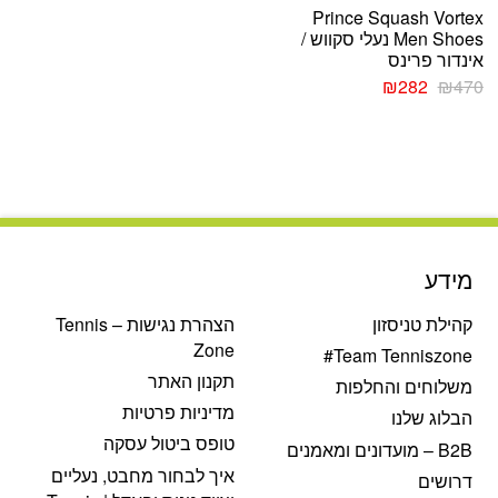
Prince Squash Vortex
Men Shoes נעלי סקווש /
אינדור פרינס
המחיר
המחיר
₪
282
₪
470
המקורי
הנוכחי
היה:
הוא:
₪282.
₪470.
מידע
קהילת טניסזון
הצהרת נגישות – Tennis
Zone
Team Tenniszone#
תקנון האתר
משלוחים והחלפות
מדיניות פרטיות
הבלוג שלנו
טופס ביטול עסקה
B2B – מועדונים ומאמנים
איך לבחור מחבט, נעליים
דרושים