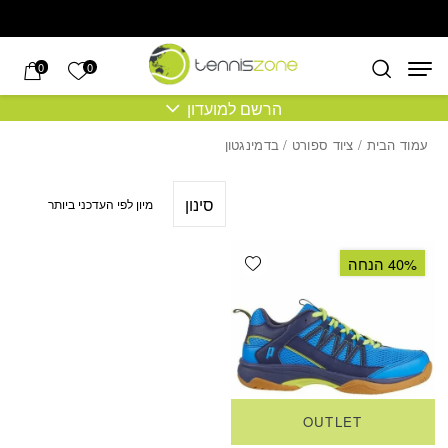
בחזרה למעלה
Skip to Content
הרשימה של
0
0
הרשם למועדון
עמוד הבית
/
ציוד ספורט
/ בדמינגטון
סינון
Add wishlist
40% הנחה
OUTLET