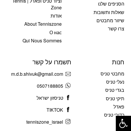
וציוד טניס ופאדל | Tennis
הסניפים שלנו
Zone
שאלות ותשובות
אודות
שיזור מחבטים
About Tenniszone
צרו קשר
О нас
Qui Nous Sommes
חנות
תשמרו על קשר
מחבטי טניס
m.d.b.shivuk@gmail.com
נעלי טניס
0507188805
בגדי טניס
טניסזון ישראל
תיקי טניס
פאדל
TIKTOK
פתח סרגל נגישות
כדורי טניס
tenniszone_israel