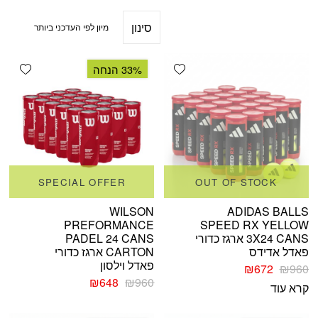
סינון
shlist
Add wishlist
33% הנחה
SPECIAL OFFER
OUT OF STOCK
WILSON
ADIDAS BALLS
PREFORMANCE
SPEED RX YELLOW
3X24 CANS ארגז כדורי
PADEL 24 CANS
פאדל אדידס
CARTON ארגז כדורי
פאדל וילסון
המחיר
המחיר
₪
672
₪
960
המקורי
הנוכחי
המחיר
המחיר
₪
648
₪
960
קרא עוד
היה:
הוא:
המקורי
הנוכחי
₪960.
₪672.
היה:
הוא: