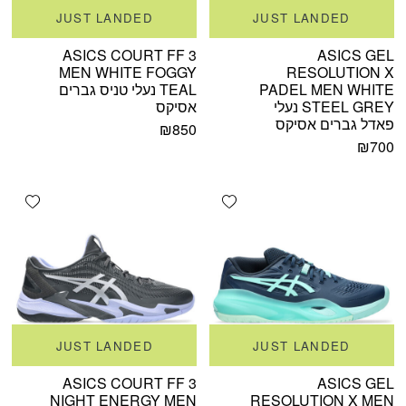
JUST LANDED
JUST LANDED
ASICS COURT FF 3
ASICS GEL
MEN WHITE FOGGY
RESOLUTION X
PADEL MEN WHITE
TEAL נעלי טניס גברים
STEEL GREY נעלי
אסיקס
פאדל גברים אסיקס
₪
850
₪
700
shlist
Add wishlist
JUST LANDED
JUST LANDED
ASICS COURT FF 3
ASICS GEL
NIGHT ENERGY MEN
RESOLUTION X MEN