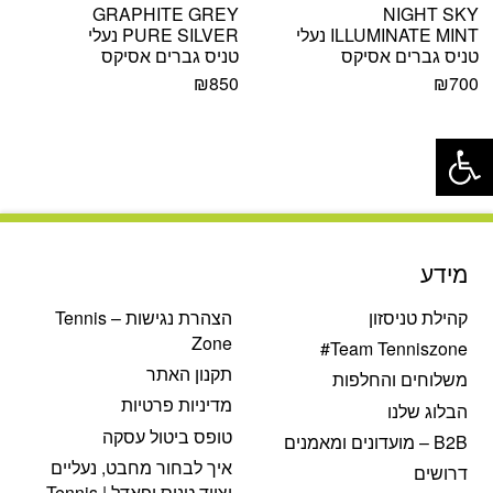
GRAPHITE GREY
NIGHT SKY
ILLUMINATE MINT נעלי
PURE SILVER נעלי
טניס גברים אסיקס
טניס גברים אסיקס
₪
850
₪
700
פתח סרגל נגישות
מידע
קהילת טניסזון
הצהרת נגישות – Tennis
Zone
Team Tenniszone#
תקנון האתר
משלוחים והחלפות
מדיניות פרטיות
הבלוג שלנו
טופס ביטול עסקה
B2B – מועדונים ומאמנים
איך לבחור מחבט, נעליים
דרושים
וציוד טניס ופאדל | Tennis