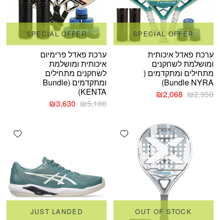
SPECIAL OFFER
SPECIAL OFFER
ערכת פאדל איכותית
ערכת פאדל פרימיום
ומושלמת לשחקנים
איכותית ומושלמת
מתחילים ומתקדמים (
לשחקנים מתחילים
Bundle NYRA)
ומתקדמים (Bundle
KENTA)
המחיר
המחיר
₪
2,068
₪
2,950
המקורי
הנוכחי
המחיר
המחיר
₪
3,630
₪
5,180
היה:
הוא:
המקורי
הנוכחי
₪2,950.
₪2,068.
היה:
הוא:
shlist
Add wishlist
₪3,630.
₪5,180.
JUST LANDED
OUT OF STOCK