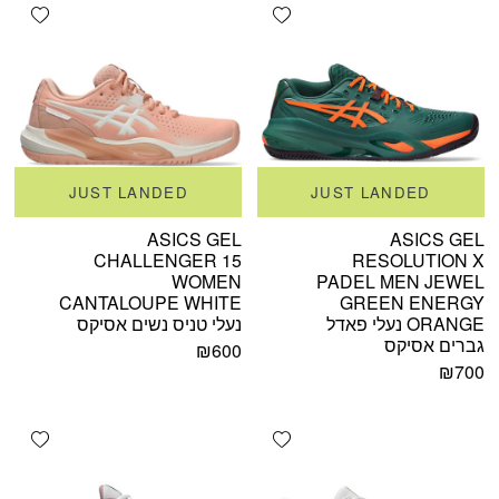
shlist
Add wishlist
JUST LANDED
JUST LANDED
ASICS GEL
ASICS GEL
CHALLENGER 15
RESOLUTION X
WOMEN
PADEL MEN JEWEL
CANTALOUPE WHITE
GREEN ENERGY
ORANGE נעלי פאדל
נעלי טניס נשים אסיקס
גברים אסיקס
₪
600
₪
700
shlist
Add wishlist