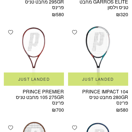
GARROS ELITE מחבט
295GR מחבט טניס
טניס וילסון
פרינס
₪
580
₪
320
shlist
Add wishlist
JUST LANDED
JUST LANDED
PRINCE PREMIER
PRINCE IMPACT 104
280GR מחבט טניס
105 275GR מחבט טניס
פרינס
פרינס
₪
700
₪
580
shlist
Add wishlist