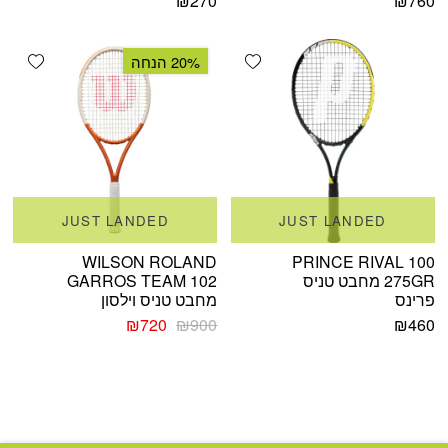
₪
270
₪
760
shlist
Add wishlist
20% הנחה
JUST LANDED
JUST LANDED
WILSON ROLAND
PRINCE RIVAL 100
275GR מחבט טניס
GARROS TEAM 102
פרינס
מחבט טניס וילסון
המחיר
המחיר
₪
720
₪
900
₪
460
המקורי
הנוכחי
היה:
הוא:
₪720.
₪900.