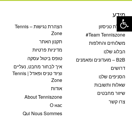
פתח סרגל נגישות
מידע
קהילת טניסזון
הצהרת נגישות – Tennis
Zone
Team Tenniszone#
תקנון האתר
משלוחים והחלפות
מדיניות פרטיות
הבלוג שלנו
טופס ביטול עסקה
B2B – מועדונים ומאמנים
איך לבחור מחבט, נעליים
דרושים
וציוד טניס ופאדל | Tennis
הסניפים שלנו
Zone
שאלות ותשובות
אודות
שיזור מחבטים
About Tenniszone
צרו קשר
О нас
Qui Nous Sommes