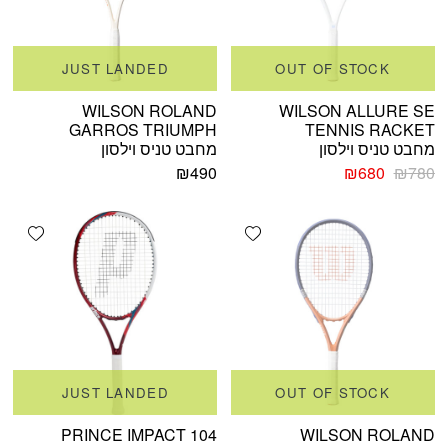
JUST LANDED
OUT OF STOCK
WILSON ROLAND
WILSON ALLURE SE
GARROS TRIUMPH
TENNIS RACKET
מחבט טניס וילסון
מחבט טניס וילסון
המחיר
המחיר
₪
490
₪
680
₪
780
המקורי
הנוכחי
היה:
הוא:
shlist
Add wishlist
₪680.
₪780.
JUST LANDED
OUT OF STOCK
PRINCE IMPACT 104
WILSON ROLAND