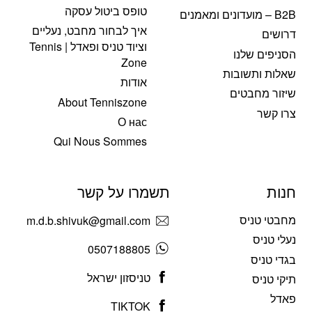
טופס ביטול עסקה
B2B – מועדונים ומאמנים
איך לבחור מחבט, נעליים
דרושים
וציוד טניס ופאדל | Tennis
הסניפים שלנו
Zone
שאלות ותשובות
אודות
שיזור מחבטים
About Tenniszone
צרו קשר
О нас
Qui Nous Sommes
חנות
תשמרו על קשר
מחבטי טניס
m.d.b.shivuk@gmail.com
נעלי טניס
0507188805
בגדי טניס
טניסזון ישראל
תיקי טניס
פאדל
TIKTOK