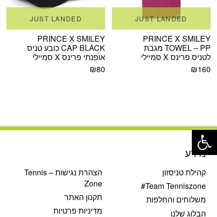
JUST LANDED
JUST LANDED
PRINCE X SMILEY
PRINCE X SMILEY
TOWEL – PP מגבת
CAP BLACK כובע טניס
לטניס פרינס X סמיילי
אופנתי פרינס X סמיילי
₪
80
₪
160
פתח סרגל נגישות
מידע
קהילת טניסזון
הצהרת נגישות – Tennis
Zone
Team Tenniszone#
תקנון האתר
משלוחים והחלפות
מדיניות פרטיות
הבלוג שלנו