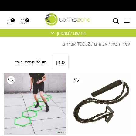
בחזרה למעלה
Skip to Content
הרשימה של
0
0
הרשם למועדון
עמוד הבית
/
אביזרים
/ TOOLZ אביזרים
סינון
shlist
Add wishlist