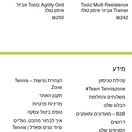
Toolz Multi Resistance
Toolz Agility Grid אביזר
Trainer אביזר אימון טולז
אימון טולז
₪
200
₪
242
מידע
קהילת טניסזון
הצהרת נגישות – Tennis
Zone
Team Tenniszone#
תקנון האתר
משלוחים והחלפות
מדיניות פרטיות
הבלוג שלנו
טופס ביטול עסקה
B2B – מועדונים ומאמנים
איך לבחור מחבט, נעליים
דרושים
וציוד טניס ופאדל | Tennis
הסניפים שלנו