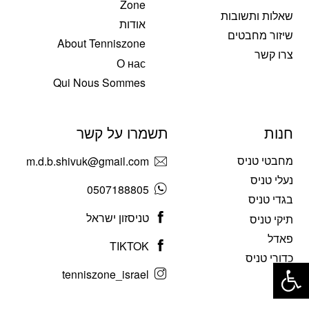
Zone
שאלות ותשובות
אודות
שיזור מחבטים
About Tenniszone
צרו קשר
О нас
Qui Nous Sommes
חנות
תשמרו על קשר
מחבטי טניס
m.d.b.shivuk@gmail.com
נעלי טניס
0507188805
בגדי טניס
טניסזון ישראל
תיקי טניס
פאדל
TIKTOK
פתח סרגל נגישות
כדורי טניס
tenniszone_israel