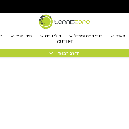
פאדל
בגדי טניס ופאדל
נעלי טניס
תיקי טניס
כד
OUTLET
הרשם למועדון