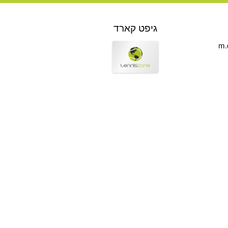
גיפט קארד
m.