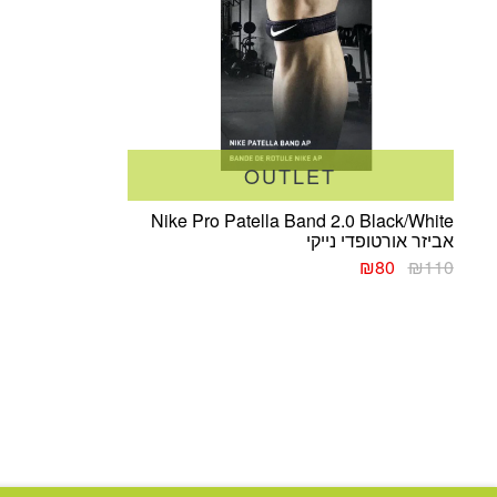
OUTLET
Nike Pro Patella Band 2.0 Black/White
אביזר אורטופדי נייקי
המחיר
המחיר
₪
80
₪
110
המקורי
הנוכחי
היה:
הוא:
₪80.
₪110.