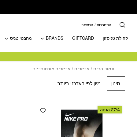
בחזרה למעלה
Skip to Content
התחברות
/
הרשמה
קהילת טניסזון
GIFTCARD
BRANDS
מחבטי טניס
עמוד הבית
/
אביזרים
/ אביזרים אורטופדיים
סינון
Add wishlist
27% הנחה