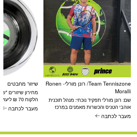
Team Tenniszone/ רונן מורלי- Ronen
שיזור מחבטים
Moralli
מחירון שיזורים *שי
הלקוח 70 ₪ ל
שם: רונן מורלי תפקיד נוכחי: מנהל תוכנית
אוהבי הטניס והכשרות מאמנים במרכז
מעבר לכתבה
עודכן
הטניס והחינוך תאריך לידה: 07/04/1967
מעבר לכתבה
מאמן ושחקן טניס