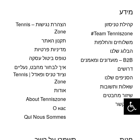
מידע
קהילת טניסזון
הצהרת נגישות – Tennis
Zone
Team Tenniszone#
תקנון האתר
משלוחים והחלפות
מדיניות פרטיות
הבלוג שלנו
טופס ביטול עסקה
B2B – מועדונים ומאמנים
איך לבחור מחבט, נעליים
דרושים
וציוד טניס ופאדל | Tennis
הסניפים שלנו
Zone
שאלות ותשובות
אודות
פתח סרגל נגישות
שיזור מחבטים
About Tenniszone
צרו קשר
О нас
Qui Nous Sommes
חנות
תשמרו על קשר