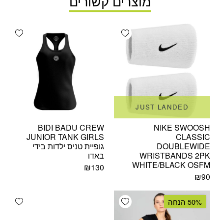
מוצרים קשורים
ishlist
Add wishlist
JUST LANDED
BIDI BADU CREW
NIKE SWOOSH
JUNIOR TANK GIRLS
CLASSIC
DOUBLEWIDE
גופיית טניס ילדות בידי
WRISTBANDS 2PK
באדו
WHITE/BLACK OSFM
₪
130
₪
90
ishlist
Add wishlist
50% הנחה