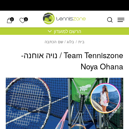
בחזרה למעלה
Skip to Content
הרשימה של
0
0
הרשם למועדון
בית
/
בלוג
/ שם הכתבה
Team Tenniszone / נויה אוחנה-
Noya Ohana