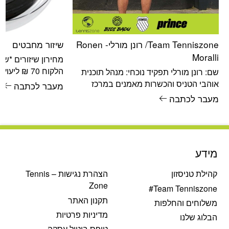
Team Tenniszone/ רונן מורלי- Ronen
שיזור מחבטים
Moralli
מחירון שיזורים *שי
הלקוח 70 ₪ ל
שם: רונן מורלי תפקיד נוכחי: מנהל תוכנית
אוהבי הטניס והכשרות מאמנים במרכז
מעבר לכתבה
עודכן
הטניס והחינוך תאריך לידה: 07/04/1967
מעבר לכתבה
מאמן ושחקן טניס
מידע
קהילת טניסזון
הצהרת נגישות – Tennis
Zone
Team Tenniszone#
תקנון האתר
משלוחים והחלפות
מדיניות פרטיות
הבלוג שלנו
טופס ביטול עסקה