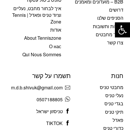
B2B – מועדונים ומאמנים
איך לבחור מחבט, נעליים
דרושים
וציוד טניס ופאדל | Tennis
הסניפים שלנו
פתח סרגל נגישות
Zone
שאלות ותשובות
אודות
שיזור מחבטים
About Tenniszone
צרו קשר
О нас
Qui Nous Sommes
חנות
תשמרו על קשר
מחבטי טניס
m.d.b.shivuk@gmail.com
נעלי טניס
0507188805
בגדי טניס
טניסזון ישראל
תיקי טניס
פאדל
TIKTOK
כדורי טניס