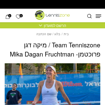
בחזרה למעלה
Skip to Content
הרשימה של
0
0
הרשם למועדון
בית
/
בלוג
/ שם הכתבה
Team Tenniszone / מיקה דגן
פרוכטמן- Mika Dagan Fruchtman