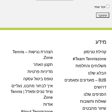
זכור אותי
התחבר
מידע
קהילת טניסזון
הצהרת נגישות – Tennis
Zone
Team Tenniszone#
תקנון האתר
משלוחים והחלפות
מדיניות פרטיות
הבלוג שלנו
טופס ביטול עסקה
B2B – מועדונים ומאמנים
איך לבחור מחבט, נעליים
דרושים
וציוד טניס ופאדל | Tennis
הסניפים שלנו
Zone
שאלות ותשובות
אודות
שיזור מחבטים
About Tenniszone