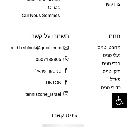
צרו קשר
О нас
Qui Nous Sommes
חנות
תשמרו על קשר
מחבטי טניס
m.d.b.shivuk@gmail.com
נעלי טניס
0507188805
בגדי טניס
טניסזון ישראל
תיקי טניס
פאדל
TIKTOK
כדורי טניס
פתח סרגל נגישות
tenniszone_israel
גיפט קארד