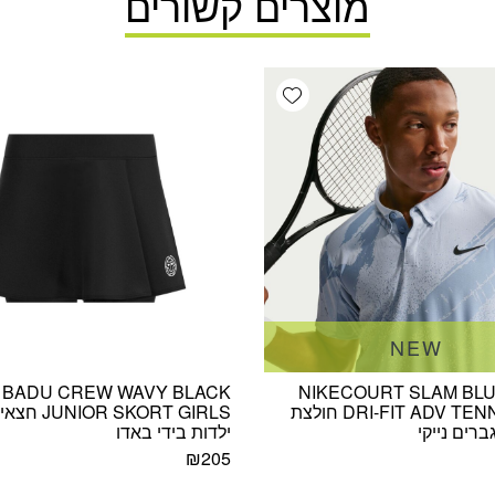
מוצרים קשורים
Add wishlist
NEW
I BADU CREW WAVY BLACK
NIKECOURT SLAM BLU
DRI-FIT ADV TENNIS POLO חולצת
OR SKORT GIRLS
ברים נייקי
ילדות בידי באדו
₪
205