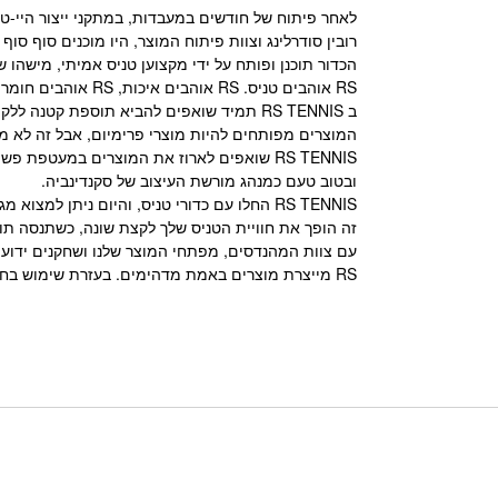
לאחר פיתוח של חודשים במעבדות, במתקני ייצור היי-טק
רובין סודרלינג וצוות פיתוח המוצר, היו מוכנים סוף סוף להציג את ה- RS All Black Edition לשח
הכדור תוכנן ופותח על ידי מקצוען טניס אמיתי, מישהו 
RS אוהבים טניס. RS אוהבים איכות, RS אוהבים חומרים איכותיים RS אוהבים עיצוב נקי. בשילוב כל האלמנטים האלה, יצרנו מותג טניס חדש ורענן.
ב RS TENNIS תמיד שואפים להביא תוספת קטנה ללקוחות.
המוצרים מפותחים להיות מוצרי פרימיום, אבל זה לא מ
RS TENNIS שואפים לארוז את המוצרים במעטפת פשוטה,
ובטוב טעם כמנהג מורשת העיצוב של סקנדינביה.
RS TENNIS החלו עם כדורי טניס, והיום ניתן למצוא מגוון רחב של אביזרים לטניס של המותג RS שפותח בשבילך.
זה הופך את חוויית הטניס שלך לקצת שונה, כשתנסה תוכ
עם צוות המהנדסים, מפתחי המוצר שלנו ושחקנים ידוע
RS מייצרת מוצרים באמת מדהימים. בעזרת שימוש בחומרים הטובים בהחלט והייצור הקפדני ביותר שענף טניס העולמי ראה אי פעם.