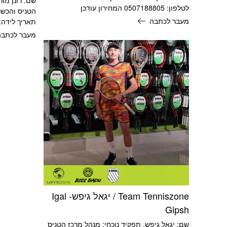
לטלפון: 0507188805 המחירון עודכן
הטניס והכשר
מעבר לכתבה
תאריך לידה: 07/04/1967 מאמן ושחקן ט
מעבר לכתבה
Team Tenniszone / יגאל גיפש- Igal
Gipsh
שם: יגאל גיפש. תפקיד נוכחי: מנהל מרכז הטניס