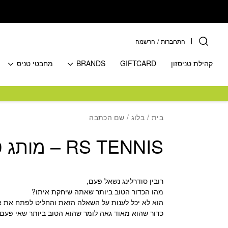
בחזרה למעלה
Skip to Content
התחברות
/
הרשמה
קהילת טניסזון
GIFTCARD
BRANDS
מחבטי טניס
בית
/
בלוג
/ שם הכתבה
RS TENNIS – מותג טניס פרימיום של רובין סודרלינג
רובין סודרלינג נשאל פעם,
מהו הכדור הטוב ביותר שאתה שיחקת איתו?
הוא לא יכל לענות על השאלה הזאת והחליט לפתח את א
כדור שהוא מאוד גאה לומר שהוא הטוב ביותר שאי פעם