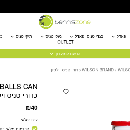
כמות WILSON TEAM 4 BALLS CAN כדורי טניס וילסון
פאדל
בגדי טניס ופאדל
נעלי טניס
תיקי טניס
כד
OUTLET
הרשם למועדון
טניס וילסון
WILSON BRAND
 BALLS CAN
Add wishlist
כדורי טניס ויל
₪
40
קיים במלאי
לבדיקת מלאי בסנ