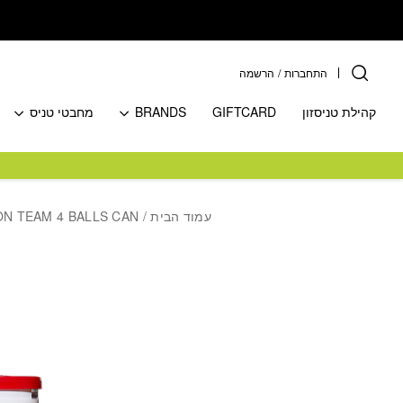
בחזרה למעלה
Skip to Content
התחברות
/
הרשמה
קהילת טניסזון
GIFTCARD
BRANDS
מחבטי טניס
עמוד הבית
/
/ WILSON TEAM 4 BALLS CAN כדורי 