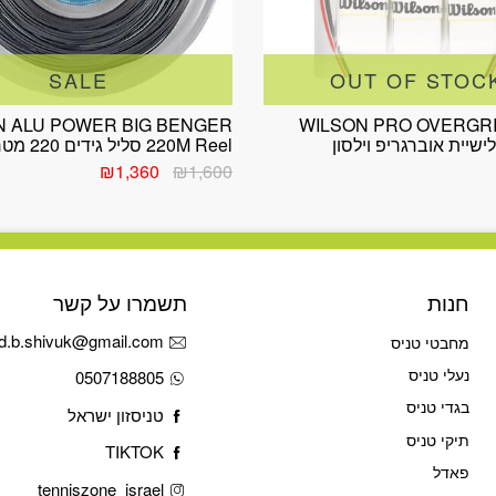
SALE
OUT OF STOC
N ALU POWER BIG BENGER
WILSON PRO OVERGRI
220M Reel סליל גידים 220 מטר לוקסילון
המחיר
המחיר
₪
1,360
₪
1,600
המקורי
הנוכחי
היה:
הוא:
₪1,360.
₪1,600.
חנות
תשמרו על קשר
d.b.shivuk@gmail.com
מחבטי טניס
נעלי טניס
0507188805
בגדי טניס
טניסזון ישראל
תיקי טניס
TIKTOK
פאדל
tenniszone_israel