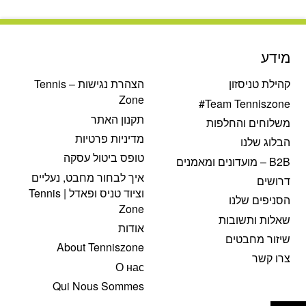
היה:
הוא:
₪315.
₪350.
מידע
קהילת טניסזון
הצהרת נגישות – Tennis
Zone
Team Tenniszone#
תקנון האתר
משלוחים והחלפות
מדיניות פרטיות
הבלוג שלנו
טופס ביטול עסקה
B2B – מועדונים ומאמנים
איך לבחור מחבט, נעליים
דרושים
וציוד טניס ופאדל | Tennis
הסניפים שלנו
Zone
שאלות ותשובות
אודות
שיזור מחבטים
About Tenniszone
צרו קשר
О нас
Qui Nous Sommes
פתח סרגל נגישות