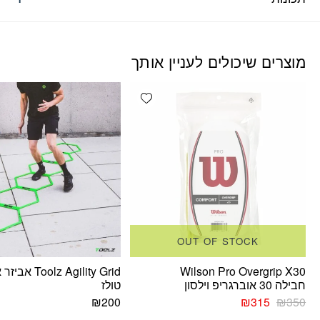
מוצרים שיכולים לעניין אותך
Add wishlist
OUT OF STOCK
Wilson Pro Overgrip X30
Toolz Agility Grid 
חבילה 30 אוברגריפ וילסון
טולז
המחיר
המחיר
₪
200
₪
315
₪
350
המקורי
הנוכחי