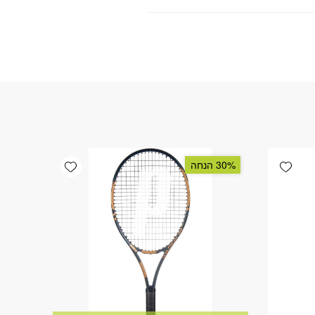
Add wishlist
Add wishlist
30% הנחה