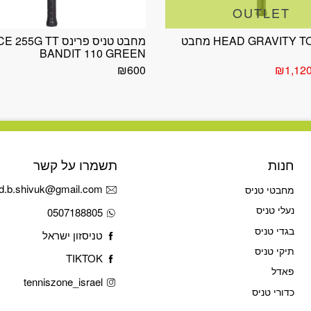
OUTLET
HEAD GRAVITY TOUR 2023 מחבט
מחבט טניס פרינס G TT
BANDIT 110 GREEN
חיר
המחיר
₪
600
₪
1,12
קורי
הנוכחי
ה:
הוא:
₪1,120.
₪1,30
חנות
תשמרו על קשר
d.b.shivuk@gmail.com
מחבטי טניס
נעלי טניס
0507188805
בגדי טניס
טניסזון ישראל
תיקי טניס
TIKTOK
פאדל
tenniszone_israel
כדורי טניס