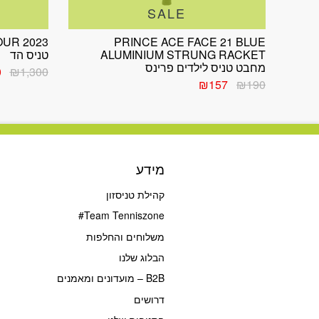
SALE
PRINCE ACE FACE 21 BLUE
ALUMINIUM STRUNG RACKET
טניס הד
מחבט טניס לילדים פרינס
המ
0
₪
1,300
המחיר
המחיר
המ
₪
157
₪
190
המקורי
הנוכחי
הי
היה:
הוא:
0.
₪157.
₪190.
מידע
קהילת טניסזון
Team Tenniszone#
משלוחים והחלפות
הבלוג שלנו
B2B – מועדונים ומאמנים
דרושים