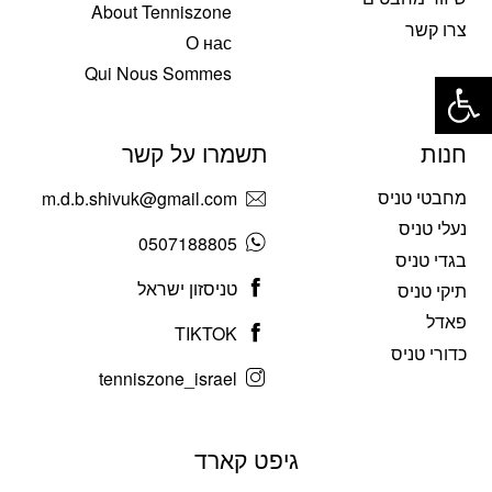
About Tenniszone
צרו קשר
О нас
פתח סרגל נגישות
Qui Nous Sommes
חנות
תשמרו על קשר
מחבטי טניס
m.d.b.shivuk@gmail.com
נעלי טניס
0507188805
בגדי טניס
טניסזון ישראל
תיקי טניס
פאדל
TIKTOK
כדורי טניס
tenniszone_israel
גיפט קארד