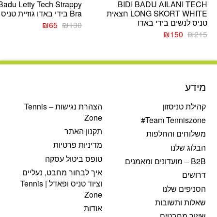
 Badu Letty Tech Strappy
BIDI BADU AILANI TECH
LONG SKORT WHITE חצאית
Bra בידי באדו גוזיית טניס נשים
טניס לנשים בידי באדו
המחיר
המחיר
₪
65
₪
130
המחיר
המחיר
המקורי
הנוכחי
₪
150
₪
215
המקורי
הנוכחי
היה:
הוא:
היה:
הוא:
₪130.
₪65.
₪150.
₪215.
מידע
קהילת טניסזון
הצהרת נגישות – Tennis
Zone
Team Tenniszone#
תקנון האתר
משלוחים והחלפות
מדיניות פרטיות
הבלוג שלנו
טופס ביטול עסקה
B2B – מועדונים ומאמנים
איך לבחור מחבט, נעליים
דרושים
וציוד טניס ופאדל | Tennis
הסניפים שלנו
Zone
שאלות ותשובות
אודות
שיזור מחבטים